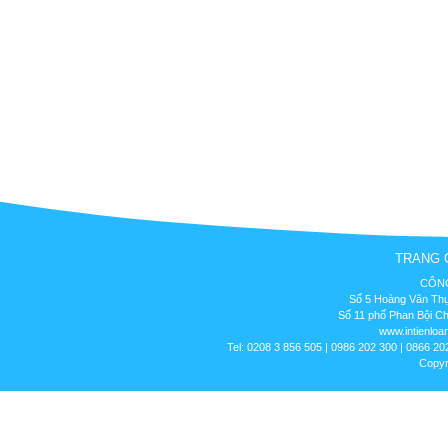
TRANG 
CÔNG
Số 5 Hoàng Văn Thụ
Số 11 phố Phan Bội C
www.intienloa
Tel: 0208 3 856 505 | 0986 202 300 | 0866 20
Copyr