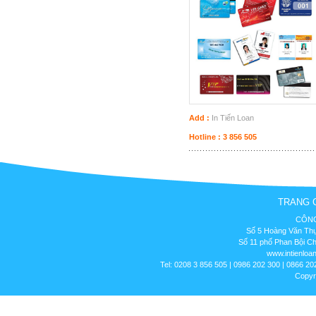
Add :
In Tiến Loan
Hotline : 3 856 505
TRANG 
CÔNG
Số 5 Hoàng Văn Thụ
Số 11 phố Phan Bội C
www.intienloa
Tel: 0208 3 856 505 | 0986 202 300 | 0866 20
Copyr