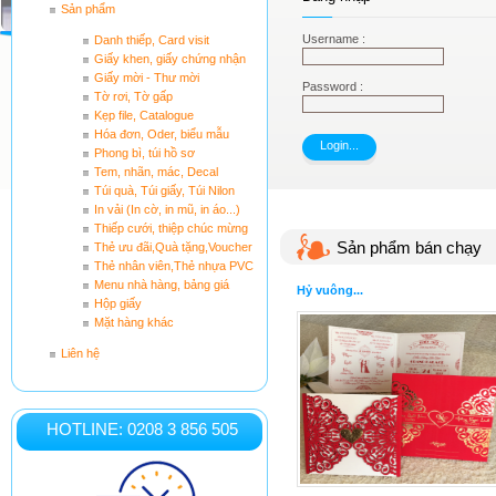
Sản phẩm
Username :
Danh thiếp, Card visit
Giấy khen, giấy chứng nhận
Giấy mời - Thư mời
Password :
Tờ rơi, Tờ gấp
Kẹp file, Catalogue
Hóa đơn, Oder, biểu mẫu
Phong bì, túi hồ sơ
Tem, nhãn, mác, Decal
Túi quà, Túi giấy, Túi Nilon
In vải (In cờ, in mũ, in áo...)
Thiếp cưới, thiệp chúc mừng
Sản phẩm bán chạy
Thẻ ưu đãi,Quà tặng,Voucher
Thẻ nhân viên,Thẻ nhựa PVC
Menu nhà hàng, bảng giá
Hỷ vuông...
Hộp giấy
Mặt hàng khác
Liên hệ
HOTLINE: 0208 3 856 505