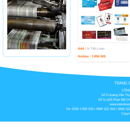
Add :
In Tiến Loan
Hotline : 3 856 505
TRANG 
CÔNG
Số 5 Hoàng Văn Thụ
Số 11 phố Phan Bội C
www.intienloa
Tel: 0208 3 856 505 | 0986 202 300 | 0866 20
Copyr