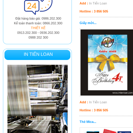
Add :
In Tiến Loan
Hotline : 3 856 505
Đặt hàng báo giá: 0986.202.300
Giấy mời...
Kế toán thanh toán: 0866.202.300
THIẾT KẾ
0913.202.300 - 0936.202.300
0988 202 300
IN TIẾN LOAN
Add :
In Tiến Loan
Hotline : 3 856 505
Thẻ Mica...