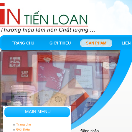
TRANG CHỦ
GIỚI THIỆU
SẢN PHẨM
LIÊN
MAIN MENU
Trang chủ
Giới thiệu
Đăng nhập